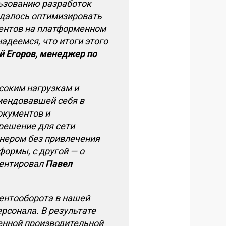
льзованию разработок
удалось оптимизировать
ментов на платформенном
адеемся, что итоги этого
й Егоров, менеджер по
соким нагрузкам и
мендовавшей себя в
окументов и
решение для сети
тнером без привлечения
формы, с другой — о
ментировал
Павел
ментооборота в нашей
рсонала. В результате
енной производительной