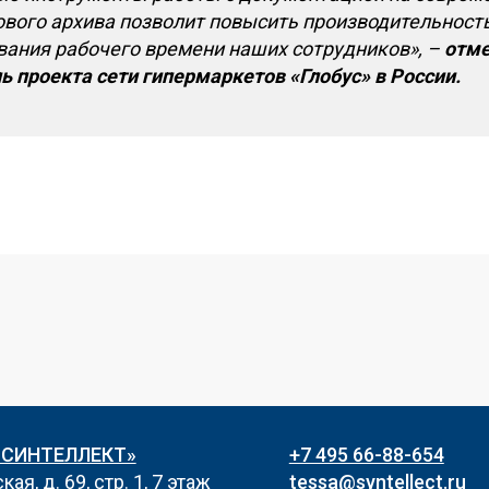
вого архива позволит повысить производительность
ания рабочего времени наших сотрудников», –
отме
ль проекта
сети гипермаркетов «Глобус» в России.
«СИНТЕЛЛЕКТ»
+7 495 66-88-654
ая, д. 69, стр. 1, 7 этаж
tessa@syntellect.ru