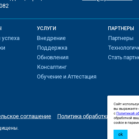
082
Ы
УСЛУГИ
ПАРТНЕРЫ
 успеха
Внедрение
Партнеры
ки
Поддержка
Технологич
Обновления
Стать парт
Консалтинг
Обучение и Аттестация
Сайт использу
вы выражаете с
с
Политикой о
ельское соглашение
Политика обработки персонал
обработкой ва
cookie в парам
ащищены.
ok