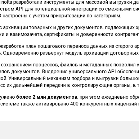
inolta разработали инструменты для массовой выгрузки да
ством API для потенциальной интеграции со смежными си
 настроены с учетом приорит
е
зации по категориям.
 архивации товарных и других документов, подлежащих х
и и взаимозачета, сертификаты и доверенности контраген
азработа
н
план пошагового переноса данных из старого ар
. Одновременно разверну
т
модуль архивации договорных 
сохранением процессов, файлов и метаданных позволил уп
пов документов. Внедрение универсального API обеспечи
мой. Универсальный механизм подбора и выгрузки большо
с их дальнейшей передачи в контролирующие органы, в т
гружено
более 2 млн документов
, при этом ежедневно обр
 системе также активировано 400 конкурентных лицензий п