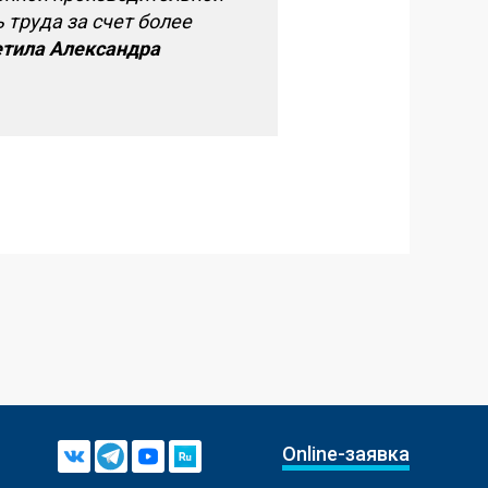
 труда за счет более
тил
а
Александра
Online-заявка