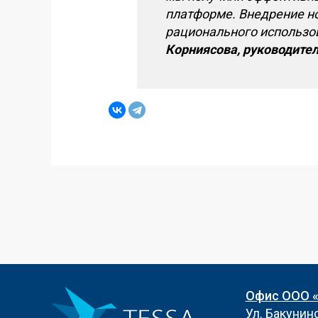
платформе. Внедрение но
рационального
использов
Корниясова, руководите
Офис ООО 
Ул. Бакунинск