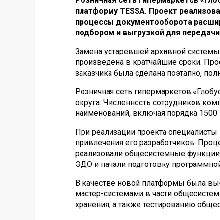
Розничная сеть гипермаркетов «Гло
платформу TESSA.
Проект реализован
процессы документооборота расшир
подбором и выгрузкой для передач
Замена устаревшей архивной системы
произведена в кратчайшие сроки. Прое
заказчика была сделана поэтапно, по
Р
озничная сеть гипермаркетов «Глобу
округа. Численность сотрудников ком
наименований, включая порядка 1500
При реализации проекта специалисты 
привлечения его разработчиков.
Проце
реализовали общесистемные функции и
ЭДО и начали подготовку программной
В качестве новой платформы была вы
мастер-системами в части общесисте
хранения, а также тестированию обще