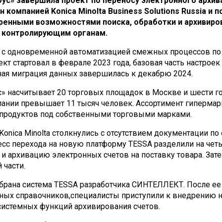
бус» завершила проект по переносу электронного архи
 компанией Konica Minolta Business Solutions Russia 
енными возможностями поиска, обработки и архивиров
и контролирующим органам.
 с одновременной автоматизацией смежных процессов по
кт стартовал в феврале 2023 года, базовая часть настроек
лная миграция данных завершилась к декабрю 2024.
с» насчитывает 20 торговых площадок в Москве и шести 
пании превышает 11 тысяч человек. Ассортимент гиперма
 продуктов под собственными торговыми марками.
Konica Minolta столкнулись с отсутствием документации п
сс перехода на новую платформу
TESSA
разделили на четы
 архивацию электронных счетов на поставку товара. Зат
 части.
брана система
TESSA
разработчика
СИНТЕЛЛЕКТ
. После е
мных справочников
,
специалисты
приступили к внедрению н
системных функций архивирования счетов.