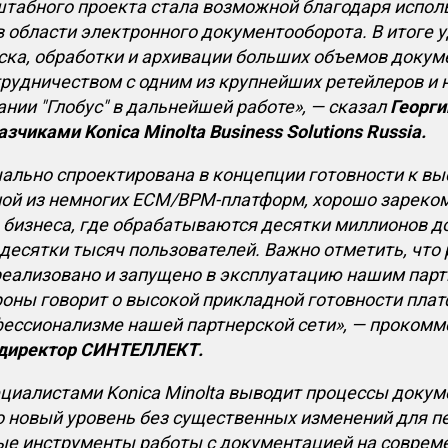
штабного проекта стала возможной благодаря испо
в области электронного документооборота. В итоге 
иска, обработки и архивации больших объемов доку
рудничеством с одним из крупнейших ретейлеров и н
нии ″Глобус″ в дальнейше
й работе
»,
—
сказал
Георги
чиками Konica Minolta Business Solutions Russia.
ально спроектирована в концепции готовности к вы
ной из немногих ECM/BPM-платформ, хорошо зареко
 бизнеса, где обрабатываются десятки миллионов д
есятки тысяч пользователей. Важно отметить, что 
 реализовано и запущено в эксплуатацию нашим пар
ороны говорит о высокой прикладной готовности плат
фессионализме нашей партнерской сети», — проком
 директор СИНТЕЛЛЕКТ.
циалистами Konica Minolta выводит процессы доку
о новый уровень без существенных изменений
для
пе
е инструменты работы с документацией на соврем