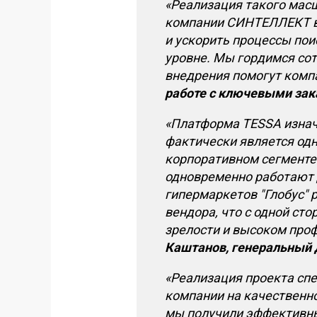
«Реализация такого мас
компании СИНТЕЛЛЕКТ
и ускорить процессы по
уровне. Мы гордимся сот
внедрения помогут компа
работе с ключевыми заказ
«Платформа TESSA изнач
фактически является од
корпоративном сегменте
одновременно работают д
гипермаркетов ″Глобус″
вендора, что с одной ст
зрелости и высоком про
Каштанов, генеральный
«Реализация проекта спе
компании на качественн
мы получили эффективны