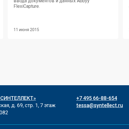
ввода документов и данных Abbyy
FlexiCapture.
11 июня 2015
«СИНТЕЛЛЕКТ»
+7 495 66-88-654
ая, д. 69, стр. 1, 7 этаж
tessa@syntellect.ru
082