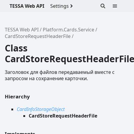
TESSA Web API
Settings
TESSA Web API
Platform.Cards.Service
CardStoreRequestHeaderFile
Class
CardStoreRequestHeaderFil
Заголовок для файлов передаваемый вместе с
запросом на сохранение карточки.
Hierarchy
CardInfoStorageObject
CardStoreRequestHeaderFile
Implements