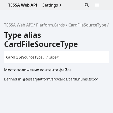
TESSA Web API
Settings
TESSA Web API
Platform.Cards
CardFileSourceType
Type alias
CardFileSourceType
Card
File
Source
Type
:
number
Местоположение контента файла.
Defined in @tessa/platform/src/cards/cardEnums.ts:561