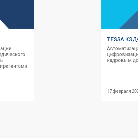
TESSA КЭД
рации
Автоматизаци
идического
цифровизация
ть
кадровым до
нтрагентами
17 февраля 20