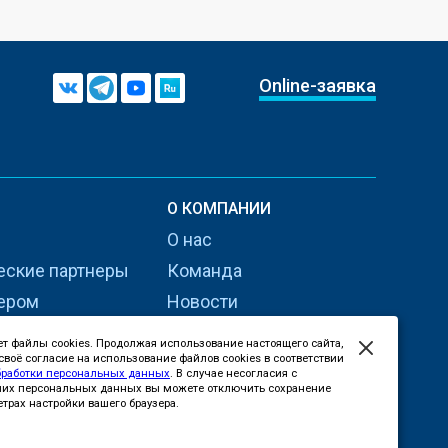
Online-заявка
О КОМПАНИИ
О нас
еские партнеры
Команда
нером
Новости
СМИ о нас
ет файлы cookies. Продолжая использование настоящего сайта,
воё согласие на использование файлов cookies в соответствии
Карьера
бработки персональных данных
. В случае несогласия с
ших персональных данных вы можете отключить сохранение
Контакты
етрах настройки вашего браузера.
Сертификаты и лицензии