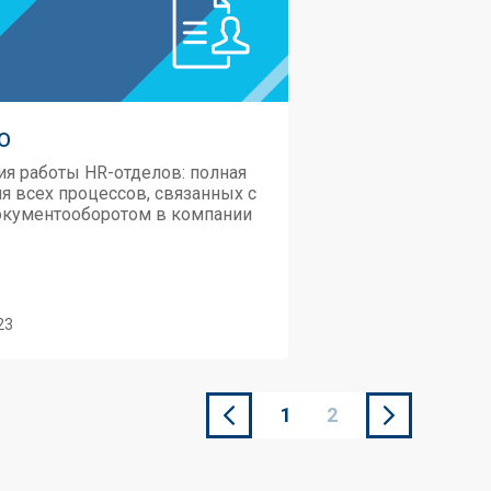
О
я работы HR-отделов: полная
 всех процессов, связанных с
кументооборотом в компании
23
1
2