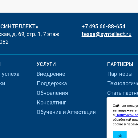
«СИНТЕЛЛЕКТ»
+7 495 66-88-654
ая, д. 69, стр. 1, 7 этаж
tessa@syntellect.ru
082
Ы
УСЛУГИ
ПАРТНЕРЫ
 успеха
Внедрение
Партнеры
ки
Поддержка
Технологич
Обновления
Стать парт
Консалтинг
Сайт использу
вы выражаете с
Обучение и Аттестация
с
Политикой о
обработкой ва
cookie в парам
ok